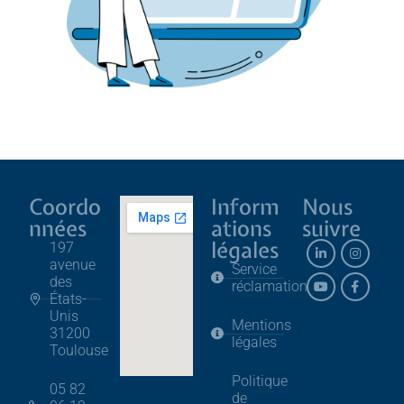
Coordo
Inform
Nous
nnées
ations
suivre
légales
197
avenue
Service
des
réclamation
États-
Unis
Mentions
31200
légales
Toulouse
Politique
05 82
de