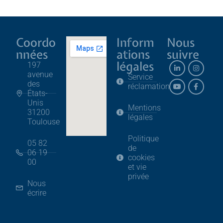
Coordo
Inform
Nous
nnées
ations
suivre
légales
197
avenue
Service
des
réclamation
États-
Unis
Mentions
31200
légales
Toulouse
Politique
05 82
de
06 19
cookies
00
et vie
privée
Nous
écrire