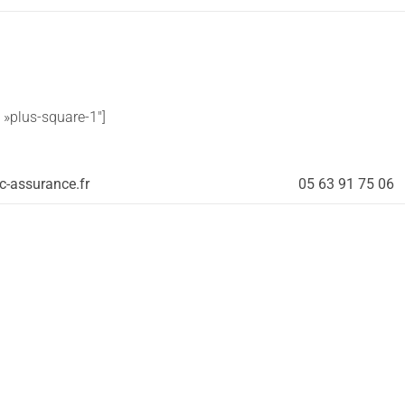
= »plus-square-1″]
sc-assurance.fr
05 63 91 75 06