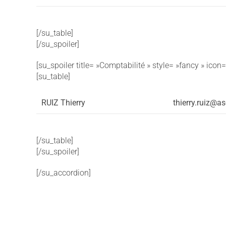
[/su_table]
[/su_spoiler]
[su_spoiler title= »Comptabilité » style= »fancy » icon
[su_table]
RUIZ Thierry
thierry.ruiz@a
[/su_table]
[/su_spoiler]
[/su_accordion]