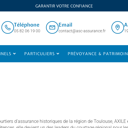
GARANTIR VOTRE CONFIANCE
Téléphone
Email
A
05 82 06 19 00
contact@asc-assurance.fr
19
NNELS
PARTICULIERS
PRÉVOYANCE & PATRIMOIN
rtiers d’assurance historiques de la région de Toulouse, AXILE 
ces, elle devient un des leaders du courtage régional pour le