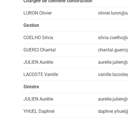
Chargée de clientèle construction
LURON Olivier
olivier.luron@
Gestion
COELHO Silvia
silvia.coelho@
GUERCI Chantal
chantal.guerci
JULIEN Aurélie
aurelie.julien
LACOSTE Vanille
vanille.lacost
Sinistre
JULIEN Aurélie
aurelie.julien
YHUEL Daphné
daphne.yhuel@