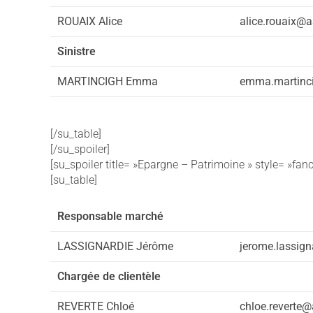
ROUAIX Alice
alice.rouaix@a
Sinistre
MARTINCIGH Emma
emma.martinci
[/su_table]
[/su_spoiler]
[su_spoiler title= »Epargne – Patrimoine » style= »fan
[su_table]
Responsable marché
LASSIGNARDIE Jérôme
jerome.lassign
Chargée de clientèle
REVERTE Chloé
chloe.reverte@