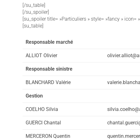
[/su_table]
[/su_spoiler]
[su_spoiler title= »Particuliers » style= »fancy » icon=
[su_table]
Responsable marché
ALLIOT Olivier
olivier.alliot@
Responsable sinistre
BLANCHARD Valérie
valerie.blanch
Gestion
COELHO Silvia
silvia.coelho@
GUERCI Chantal
chantal.guerci
MERCERON Quentin
quentin.merce